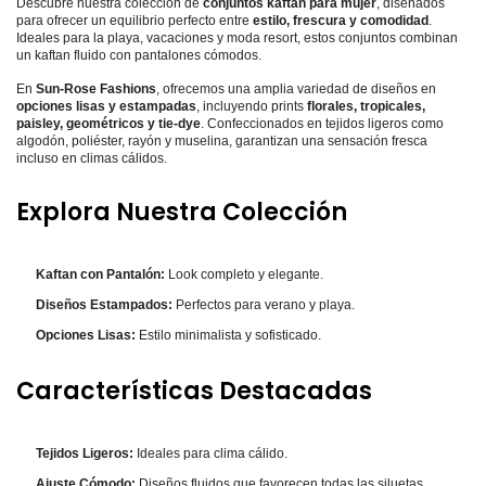
Descubre nuestra colección de
conjuntos kaftan para mujer
, diseñados
para ofrecer un equilibrio perfecto entre
estilo, frescura y comodidad
.
Ideales para la playa, vacaciones y moda resort, estos conjuntos combinan
un kaftan fluido con pantalones cómodos.
En
Sun-Rose Fashions
, ofrecemos una amplia variedad de diseños en
opciones lisas y estampadas
, incluyendo prints
florales, tropicales,
paisley, geométricos y tie-dye
. Confeccionados en tejidos ligeros como
algodón, poliéster, rayón y muselina, garantizan una sensación fresca
incluso en climas cálidos.
Explora Nuestra Colección
Kaftan con Pantalón:
Look completo y elegante.
Diseños Estampados:
Perfectos para verano y playa.
Opciones Lisas:
Estilo minimalista y sofisticado.
Características Destacadas
Tejidos Ligeros:
Ideales para clima cálido.
Ajuste Cómodo:
Diseños fluidos que favorecen todas las siluetas.