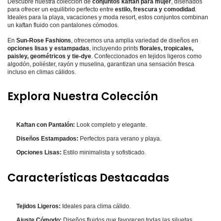
Descubre nuestra colección de
conjuntos kaftan para mujer
, diseñados
para ofrecer un equilibrio perfecto entre
estilo, frescura y comodidad
.
Ideales para la playa, vacaciones y moda resort, estos conjuntos combinan
un kaftan fluido con pantalones cómodos.
En
Sun-Rose Fashions
, ofrecemos una amplia variedad de diseños en
opciones lisas y estampadas
, incluyendo prints
florales, tropicales,
paisley, geométricos y tie-dye
. Confeccionados en tejidos ligeros como
algodón, poliéster, rayón y muselina, garantizan una sensación fresca
incluso en climas cálidos.
Explora Nuestra Colección
Kaftan con Pantalón:
Look completo y elegante.
Diseños Estampados:
Perfectos para verano y playa.
Opciones Lisas:
Estilo minimalista y sofisticado.
Características Destacadas
Tejidos Ligeros:
Ideales para clima cálido.
Ajuste Cómodo:
Diseños fluidos que favorecen todas las siluetas.